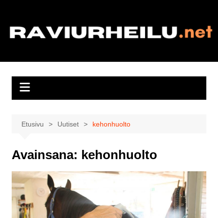
Siirry
sisältöön
Etusivu
Uutiset
kehonhuolto
Avainsana:
kehonhuolto