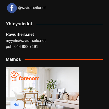
@raviurheilunet
Yhteystiedot
Raviurheilu.net
myynti@raviurheilu.net
puh. 044 982 7191
Mainos