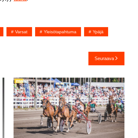
Varsat
Yleisötapahtuma
Ypäjä
Seuraava