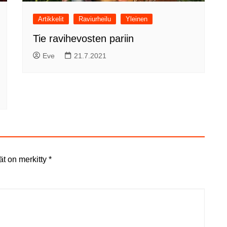
Artikkelit
Raviurheilu
Yleinen
Tie ravihevosten pariin
Eve
21.7.2021
ät on merkitty
*