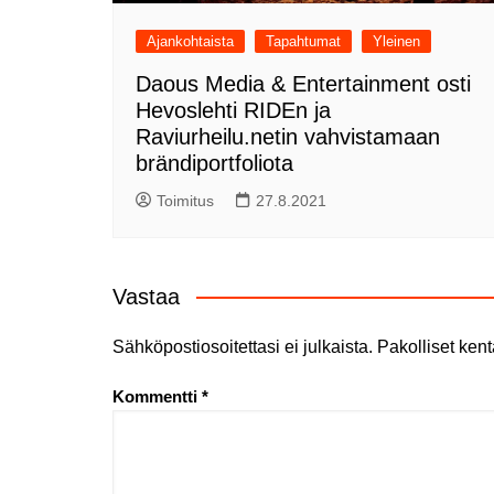
Ajankohtaista
Tapahtumat
Yleinen
Daous Media & Entertainment osti
Hevoslehti RIDEn ja
Raviurheilu.netin vahvistamaan
brändiportfoliota
Toimitus
27.8.2021
Vastaa
Sähköpostiosoitettasi ei julkaista.
Pakolliset kent
Kommentti
*