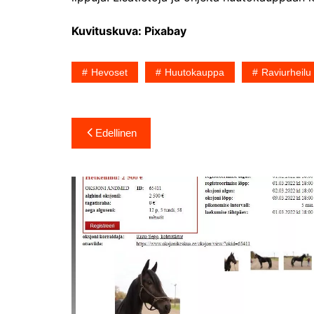
Kuvituskuva: Pixabay
Hevoset
Huutokauppa
Raviurheilu
Artikkelien
Edellinen
selaus