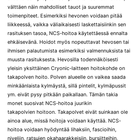
välttäen näin mahdolliset tauot ja suuremmat
toimenpiteet. Esimerkiksi hevonen voidaan pitää
liikkeessä, vaikka väliaikaisesti laskettaisiinkin sen
rasituksen tasoa, NCS-hoitoa käytettäessä ennalta
ehkäisevänä. Hoidot myös nopeuttavat hevosen tai
ihmisen palautumista esimerkiksi valmennuksista tai
muusta rasituksesta. Hevosilla todennäköisesti
yleisin yksittäinen Cryonic-laitteen hoitokohde on
takapolven hoito. Polven alueelle on vaikea saada
minkäänlaista kylmäystä, sillä pintelit, kylmäpussit
ym. eivät pysy pitkään paikallaan. Tämän takia
monet suosivat NCS-hoitoa juurikin
takapolvien hoitoon. Takapolvet eivät suinkaan ole
ainoa alue, missä hoitoja voidaan käyttää. NCS-
hoitoa voidaan hyödyntää lihaksiin, fascioihin,
niveliin, ratsujen okahaarakkeisiin, bursiitteihin,