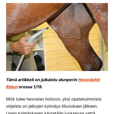
Tämä artikkeli on julkaistu alunperin
Hevoslehti
Riden
nrossa 1/19.
Mitä tulee hevosten hoitoon, yksi opetetuimmista
ohjeista on jalkojen kylmäys liikutuksen jälkeen.
Usein kylmäykseen käytetään juoksevaa vettä,