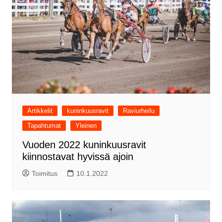
Artikkelit
kuninkuusravit
Raviurheilu
Tapahtumat
Yleinen
Vuoden 2022 kuninkuusravit
kiinnostavat hyvissä ajoin
Toimitus
10.1.2022