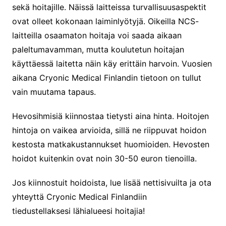
sekä hoitajille. Näissä laitteissa turvallisuusaspektit
ovat olleet kokonaan laiminlyötyjä. Oikeilla NCS-
laitteilla osaamaton hoitaja voi saada aikaan
paleltumavamman, mutta koulutetun hoitajan
käyttäessä laitetta näin käy erittäin harvoin. Vuosien
aikana Cryonic Medical Finlandin tietoon on tullut
vain muutama tapaus.
Hevosihmisiä kiinnostaa tietysti aina hinta. Hoitojen
hintoja on vaikea arvioida, sillä ne riippuvat hoidon
kestosta matkakustannukset huomioiden. Hevosten
hoidot kuitenkin ovat noin 30-50 euron tienoilla.
Jos kiinnostuit hoidoista, lue lisää nettisivuilta ja ota
yhteyttä Cryonic Medical Finlandiin
tiedustellaksesi lähialueesi hoitajia!