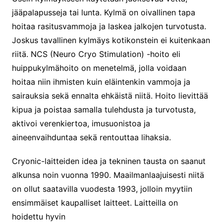
jääpalapusseja tai lunta. Kylmä on oivallinen tapa
hoitaa rasitusvammoja ja laskea jalkojen turvotusta.
Joskus tavallinen kylmäys kotikonstein ei kuitenkaan
riitä. NCS (Neuro Cryo Stimulation) -hoito eli
huippukylmähoito on menetelmä, jolla voidaan
hoitaa niin ihmisten kuin eläintenkin vammoja ja
sairauksia sekä ennalta ehkäistä niitä. Hoito lievittää
kipua ja poistaa samalla tulehdusta ja turvotusta,
aktivoi verenkiertoa, imusuonistoa ja
aineenvaihduntaa sekä rentouttaa lihaksia.
Cryonic-laitteiden idea ja tekninen tausta on saanut
alkunsa noin vuonna 1990. Maailmanlaajuisesti niitä
on ollut saatavilla vuodesta 1993, jolloin myytiin
ensimmäiset kaupalliset laitteet. Laitteilla on
hoidettu hyvin