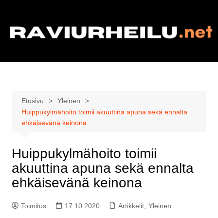
Siirry
sisältöön
Etusivu
Yleinen
Huippukylmähoito toimii akuuttina apuna sekä ennalta
ehkäisevänä keinona
Huippukylmähoito toimii
akuuttina apuna sekä ennalta
ehkäisevänä keinona
Toimitus
17.10.2020
Artikkelit
,
Yleinen