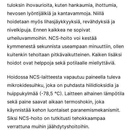
tuloksin ihovaurioita, kuten hankaumia, ihottumia,
hevosen lyöntijälkiä ja kantavammoja. Niillä
hoidetaan myös lihasjäykkyyksiä, revähdyksiä ja
nivelkipuja. Ennen kaikkea ne sopivat
urheiluvammoihin. NCS-hoito voi kestää
kymmenestä sekunnista useampaan minuuttiin, ollen
kuitenkin teholtaan pitkävaikutteinen. Kaiken lisäksi
hoidot ovat helppoja sekä potilaalle miellyttäviä.
Hoidossa NCS-laitteesta vapautuu paineella tuleva
mikrokidesuihku, joka on puhdasta hiilidioksidia ja
huippukylmää (-78,5 °C). Laitteen alhainen lämpötila
sekä paine saavat aikaan termoshokin, joka
käynnistää kehon luontaiset paranemismekanismit.
Siksi NCS-hoito on tutkitusti tehokkaampaa
verrattuna muihin jäähdytyshoitoihin.