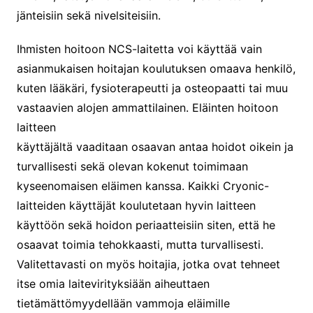
jänteisiin sekä nivelsiteisiin.
Ihmisten hoitoon NCS-laitetta voi käyttää vain
asianmukaisen hoitajan koulutuksen omaava henkilö,
kuten lääkäri, fysioterapeutti ja osteopaatti tai muu
vastaavien alojen ammattilainen. Eläinten hoitoon
laitteen
käyttäjältä vaaditaan osaavan antaa hoidot oikein ja
turvallisesti sekä olevan kokenut toimimaan
kyseenomaisen eläimen kanssa. Kaikki Cryonic-
laitteiden käyttäjät koulutetaan hyvin laitteen
käyttöön sekä hoidon periaatteisiin siten, että he
osaavat toimia tehokkaasti, mutta turvallisesti.
Valitettavasti on myös hoitajia, jotka ovat tehneet
itse omia laitevirityksiään aiheuttaen
tietämättömyydellään vammoja eläimille