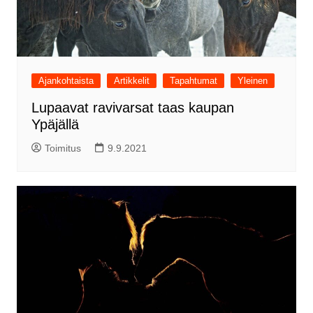
Ajankohtaista
Artikkelit
Tapahtumat
Yleinen
Lupaavat ravivarsat taas kaupan
Ypäjällä
Toimitus
9.9.2021