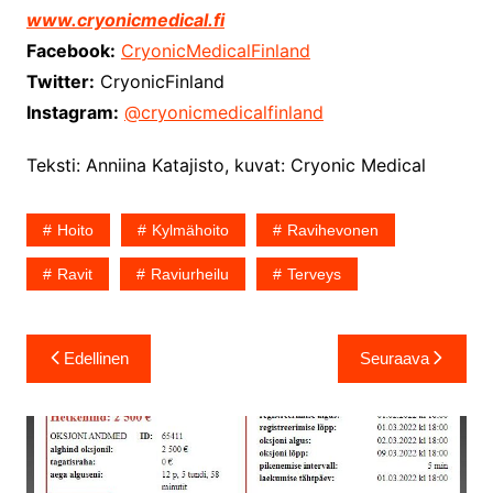
www.cryonicmedical.fi
Facebook:
CryonicMedicalFinland
Twitter:
CryonicFinland
Instagram:
@cryonicmedicalfinland
Teksti: Anniina Katajisto, kuvat: Cryonic Medical
Hoito
Kylmähoito
Ravihevonen
Ravit
Raviurheilu
Terveys
Artikkelien
Edellinen
Seuraava
selaus